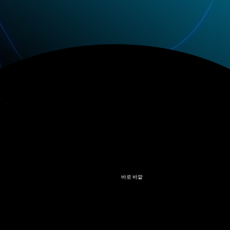
바로 바깥
스컬리
기원
위치