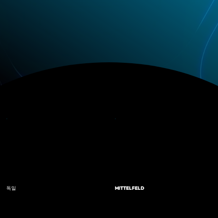
독일
MITTELFELD
HERKUNFT
위치