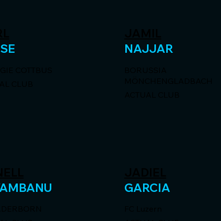
RL
JAMIL
SSE
NAJJAR
GIE COTTBUS
BORUSSIA
MÖNCHENGLADBACH
AL CLUB
ACTUAL CLUB
NELL
JADIEL
VAMBANU
GARCIA
ADERBORN
FC Luzern