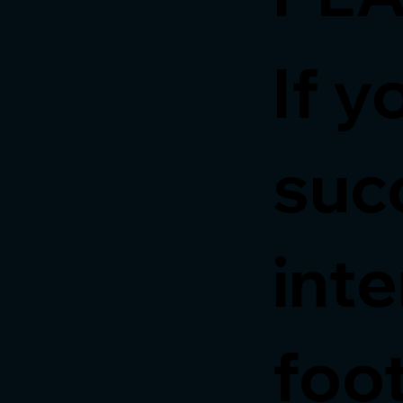
If y
succ
inte
foot