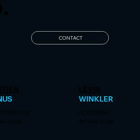
.
CONTACT
STIEN
LEVIN
NUS
WINKLER
OSNABRÜCK
FC LUZERN
AL CLUB
ACTUAL CLUB