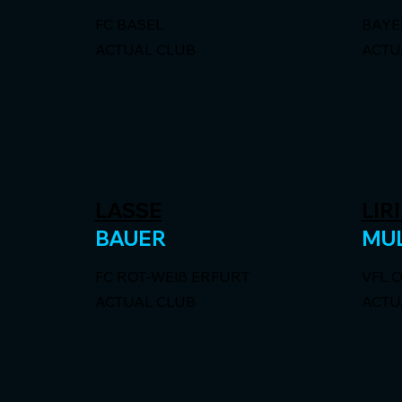
FC BASEL
BAYE
ACTUAL CLUB
ACTU
LASSE
LIR
BAUER
MU
FC ROT-WEIß ERFURT
VFL 
ACTUAL CLUB
ACTU