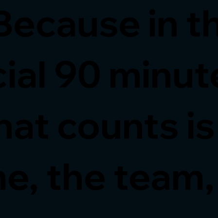
Because in t
ial 90 minut
that counts i
e, the team,