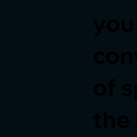
you
con
of s
the