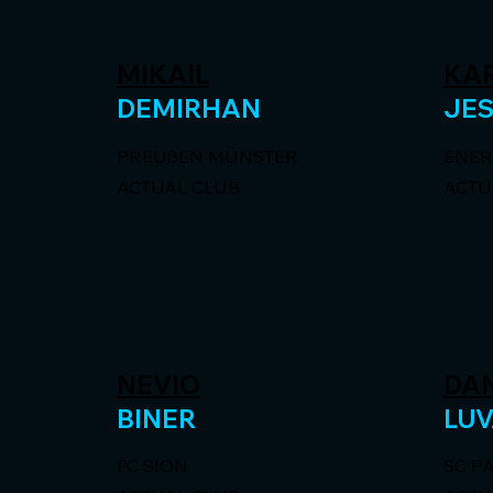
MIKAIL
KA
DEMIRHAN
JE
PREUßEN MÜNSTER
ENER
ACTUAL CLUB
ACTU
NEVIO
DA
BINER
LU
FC SION
SC P