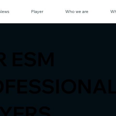
News
Player
Who we are
Wh
R ESM
OFESSIONA
AYERS