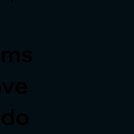
rms
ave
 do