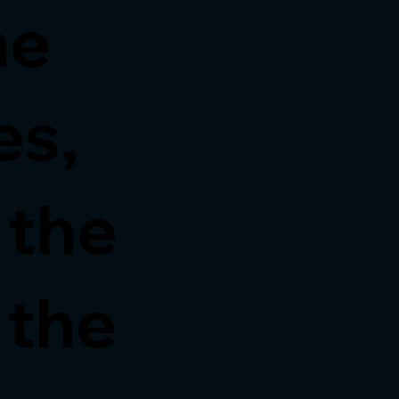
he
es,
s the
 the