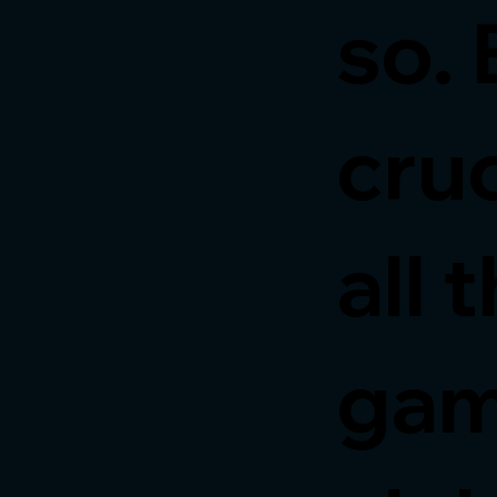
so. 
cruc
all 
gam