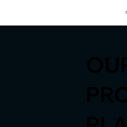
OU
PR
PL