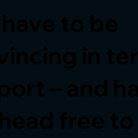
 have to be
vincing in te
port – and h
 head free to